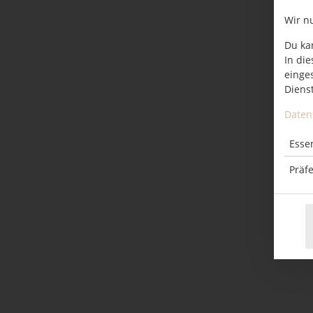
Wir n
Du ka
In die
einge
Dienst
Daten
Essen
Präf