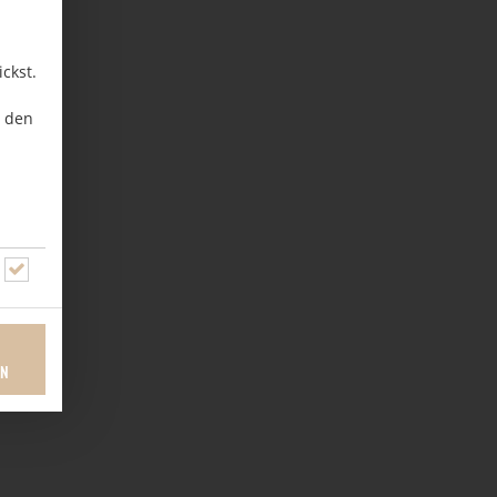
ckst.
u den
EN