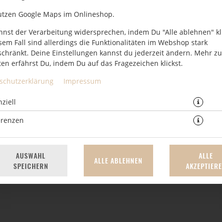
utzen Google Maps im Onlineshop.
nnst der Verarbeitung widersprechen, indem Du "Alle ablehnen" kli
sem Fall sind allerdings die Funktionalitäten im Webshop stark
schränkt. Deine Einstellungen kannst du jederzeit ändern. Mehr z
en erfährst Du, indem Du auf das Fragezeichen klickst.
schutzerklärung
Impressum
7,50 € *
ziell
erenzen
* Die Preise können nach Auswahl des Stores variieren.
AUSWAHL
ALLE
ALLE ABLEHNEN
SPEICHERN
AKZEPTIER