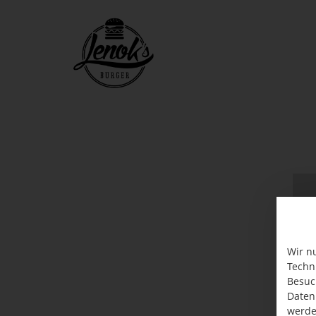
Wir n
Techn
Besuc
Daten
werde