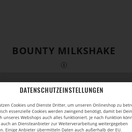
BOUNTY MILKSHAKE
DATENSCHUTZEINSTELLUNGEN
utzen Cookies und Dienste Dritter, um unseren Onlineshop zu betr
isch essenzielle Cookies werden zwingend benötigt, damit bei De
h unseres Webshops auch alles funktioniert. Je nach Funktion kön
 auch an Diensteanbieter zur Weiterverarbeitung weitergegeben
n. Einige Anbieter übermitteln Daten auch außerhalb der EU.