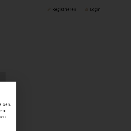
Registrieren
Login
eiben.
inem
nen